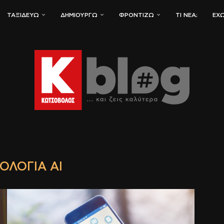
ΤΑΞΙΔΕΎΩ
ΔΗΜΙΟΥΡΓΏ
ΦΡΟΝΤΊΖΩ
ΤΙ ΝΈΑ;
ΈΧΩ
ΟΛΟΓΊΑ ΑΙ