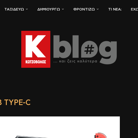
ΤΑΞΙΔΕΎΩ
ΔΗΜΙΟΥΡΓΏ
ΦΡΟΝΤΊΖΩ
ΤΙ ΝΈΑ;
ΈΧΩ
B TYPE-C