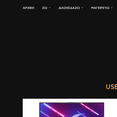
ΑΡΧΙΚΗ
ΖΏ
ΔΙΑΣΚΕΔΆΖΩ
ΜΑΓΕΙΡΕΎΩ
US