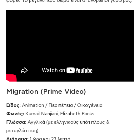
φορές το μεγαλύτερο δώρο είναι οι άνθρωποι γύρω μας.
Migration (Prime Video)
Είδος:
Animation / Περιπέτεια / Οικογένεια
Φωνές:
Kumail Nanjiani, Elizabeth Banks
Γλώσσα:
Αγγλικά (με ελληνικούς υπότιτλους &
μεταγλώττιση)
Διάρκεια:
1 ώρα και 23 λεπτά