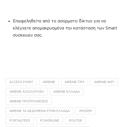
Επωφεληθείτε από το ασύρματο δίκτυο για να
ελέγχετε απομακρυσμένα την κατάσταση των Smart
συσκευών σας.
ACCESS POINT
AIRBNB
AIRBNB TIPS
AIRBNB WIFI
AIRBNB ΑΞΙΟΛΌΓΗΣΗ
AIRBNB ΕΛΛΆΔΑ
AIRBNB ΠΡΟΫΠΟΘΈΣΕΙΣ
AIRBNB ΤΑ ΔΕΔΟΜΈΝΑ ΣΤΗΝ ΕΛΛΆΔΑ
MODEM
PORTALFEED
POWERLINE
ROUTER