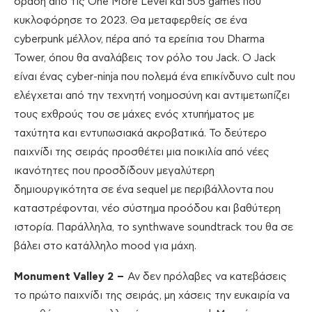
δράση από τις One More Level και 505 games που
κυκλοφόρησε το 2023. Θα μεταφερθείς σε ένα
cyberpunk μέλλον, πέρα από τα ερείπια του Dharma
Tower, όπου θα αναλάβεις τον ρόλο του Jack. Ο Jack
είναι ένας cyber-ninja που πολεμά ένα επικίνδυνο cult που
ελέγχεται από την τεχνητή νοημοσύνη και αντιμετωπίζει
τους εχθρούς του σε μάχες ενός χτυπήματος με
ταχύτητα και εντυπωσιακά ακροβατικά. Το δεύτερο
παιχνίδι της σειράς προσθέτει μια ποικιλία από νέες
ικανότητες που προσδίδουν μεγαλύτερη
δημιουργικότητα σε ένα sequel με περιβάλλοντα που
καταστρέφονται, νέο σύστημα προόδου και βαθύτερη
ιστορία. Παράλληλα, το synthwave soundtrack του θα σε
βάλει στο κατάλληλο mood για μάχη.
Monument
Valley
2 –
Αν δεν πρόλαβες να κατεβάσεις
το πρώτο παιχνίδι της σειράς, μη χάσεις την ευκαιρία να