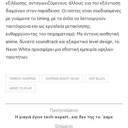
εξιλέωσης, ανταγωνιζόμενους άλλους για την εξόντωση
δαιμόνων στον παράδεισο. Οι πίστες είναι σχεδιασμένες
με γνώμονα το timing, με τα όπλα να λειτουργούν
ταυτόχρονα και ως εργαλεία μετακίνησης,
ενθαρρύνοντας τον πειραματισμό. Με έντονη αισθητική
anime, δυνατό soundtrack και εξαιρετικό level design, το
Neon White προσφέρει μια εθιστική εμπειρία υψηλών
ταχυτήτων.
7IMERO GAMING
GAMING RIGHT NOW
H2P BLOG
HERE TO PLAY
Προηγούμενο
Η γιαγιά έγινε tech-expert…και δεν της το ΄χαμε
Επόμενο