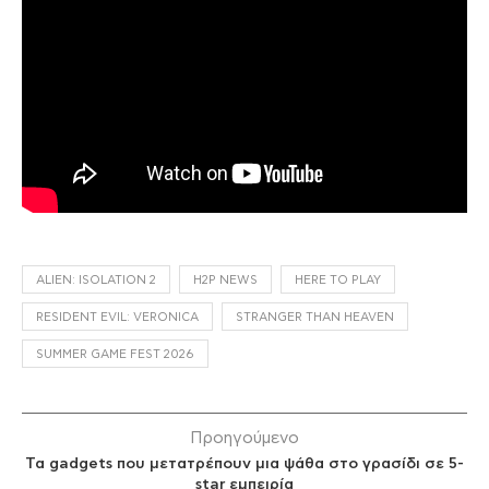
ALIEN: ISOLATION 2
H2P NEWS
HERE TO PLAY
RESIDENT EVIL: VERONICA
STRANGER THAN HEAVEN
SUMMER GAME FEST 2026
Προηγούμενο
Τα gadgets που μετατρέπουν μια ψάθα στο γρασίδι σε 5-
star εμπειρία