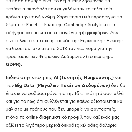
το πόσο σοβαρό είναι το θέμα. Μην λησμονείς τα
τεράστια σκάνδαλα που συγκλόνισαν τα τελευταία
χρόνια την κοινή γνώμη. Χαρακτηριστικό παράδειγμα το
θέμα του Facebook και της Cambridge Analytica που
οδήγησε ακόμα και σε χειραγώγηση ψηφοφόρων. Δεν
είναι άλλωστε τυχαία η σπουδή της Ευρωπαϊκής Ένωσης
να θέσει σε ισχύ από το 2018 τον νέο νόμο για την
προστασία των Ψηφιακών Δεδομένων (το περίφημο
GDPR).
Ειδικά στην εποχή της
AI (Τεχνητής Νοημοσύνης)
και
των
Big Data (Μεγάλων Πακέτων Δεδομένων)
δεν θα
έπρεπε να φοβάσαι μόνο για την Ιδιωτικότητά σου, αλλά
και για το πώς ότι συλλέγεται για εσένα αξιοποιείται και
μάλιστα με τρόπους που δεν μπορείς να φανταστείς.
Μόνο το online διαφημιστικό προφίλ του καθενός μας
αξίζει το λιγότερο μερικά δεκάδες χιλιάδες δολάρια.