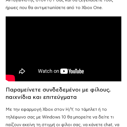
Ανταγωνιστής στον Η/Υ σας και θα ξεγελάσετε τους
ήρωες που θα αντιμετωπίσετε από το Xbox One.
Παραμείνετε συνδεδεμένοι με φίλους,
παιχνίδια και επιτεύγματα
Με την εφαρμογή Xbox στον Η/Υ, το τάμπλετ ή το
τηλέφωνο σας με Windows 10 θα μπορείτε να δείτε τι
παίζουν εκείνη τη στιγμή οι φίλοι σας, να κάνετε chat, να