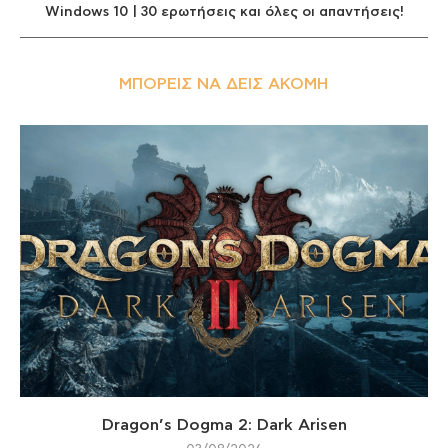
Windows 10 | 30 ερωτήσεις και όλες οι απαντήσεις!
ΜΠΟΡΕΊΣ ΝΑ ΔΕΙΣ ΑΚΌΜΗ
Dragon’s Dogma 2: Dark Arisen