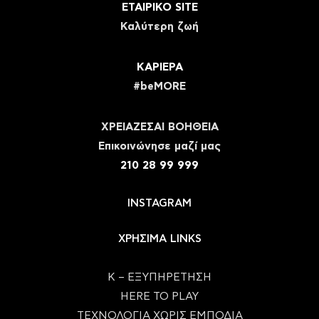
ΕΤΑΙΡΙΚΟ SITE
Καλύτερη ζωή
ΚΑΡΙΕΡΑ
#beMORE
ΧΡΕΙΑΖΕΣΑΙ ΒΟΗΘΕΙΑ
Eπικοινώνησε μαζί μας
210 28 99 999
INSTAGRAM
ΧΡΗΣΙΜΑ LINKS
Κ – ΕΞΥΠΗΡΕΤΗΣΗ
HERE TO PLAY
ΤΕΧΝΟΛΟΓΙΑ ΧΩΡΙΣ ΕΜΠΟΔΙΑ