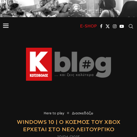
E-SHOP
Here to play
Διασκεδάζω
WINDOWS 10 | Ο ΚΌΣΜΟΣ ΤΟΥ XBOX
ΈΡΧΕΤΑΙ ΣΤΟ ΝΈΟ ΛΕΙΤΟΥΡΓΙΚΌ