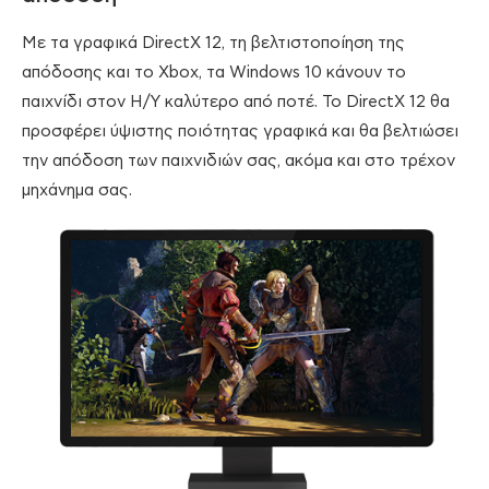
Με τα γραφικά DirectX 12, τη βελτιστοποίηση της
απόδοσης και το Xbox, τα Windows 10 κάνουν το
παιχνίδι στον Η/Υ καλύτερο από ποτέ. Το DirectX 12 θα
προσφέρει ύψιστης ποιότητας γραφικά και θα βελτιώσει
την απόδοση των παιχνιδιών σας, ακόμα και στο τρέχον
μηχάνημα σας.