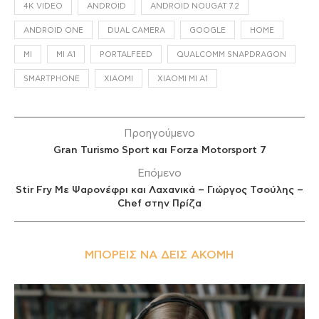
4K VIDEO
ANDROID
ANDROID NOUGAT 7.2
ANDROID ONE
DUAL CAMERA
GOOGLE
HOME
MI
MI A1
PORTALFEED
QUALCOMM SNAPDRAGON
SMARTPHONE
XIAOMI
XIAOMI MI A1
Προηγούμενο
Gran Turismo Sport και Forza Motorsport 7
Επόμενο
Stir Fry Με Ψαρονέφρι και Λαχανικά – Γιώργος Τσούλης –
Chef στην Πρίζα
ΜΠΟΡΕΊΣ ΝΑ ΔΕΙΣ ΑΚΌΜΗ