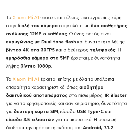
Το
Xiaomi Mi A1
υπόσχεται τέλειες φωτογραφίες χάρη
στην
διπλή του κάμερα
στην πλάτη, με
δύο αισθητήρες
ανάλυσης 12MP ο καθένας
. Ο ένας φακός είναι
ευρυγώνιος με Dual tone flash
και δυνατότητα λήψης
βίντεο 4K στα 30FPS
και ο δεύτερος
τηλεφακός
. Η
εμπρόσθια κάμερα στα 5MP
έρχεται με δυνατότητα
λήψης
βίντεο 1080p
.
To
Xiaomi Mi A1
έρχεται επίσης με όλα τα υπόλοιπα
απαραίτητα χαρακτηριστικά, όπως
αισθητήρα
δακτυλικού αποτυπώματος
στο πίσω μέρος,
IR Blaster
για να το χρησιμοποιείς και σαν χειριστήριο, δυνατότητα
για
δεύτερη κάρτα SIM
, είσοδο
USB Type-C
και
είσοδο 3.5 χιλιοστών
για τα ακουστικά. H συσκευή
διαθέτει την πρόσφατη έκδοση του
Android, 7.1.2