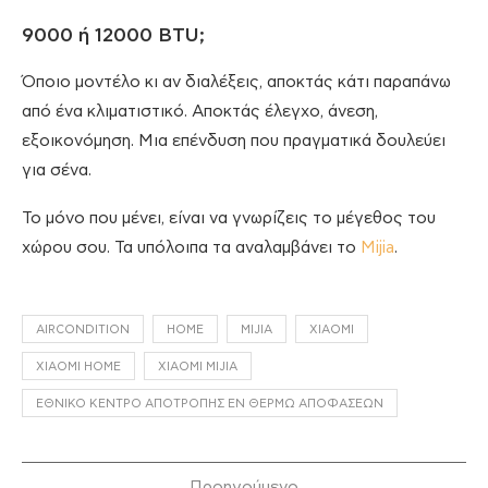
9000 ή 12000 BTU;
Όποιο μοντέλο κι αν διαλέξεις, αποκτάς κάτι παραπάνω
από ένα κλιματιστικό. Αποκτάς έλεγχο, άνεση,
εξοικονόμηση. Μια επένδυση που πραγματικά δουλεύει
για σένα.
Το μόνο που μένει, είναι να γνωρίζεις το μέγεθος του
χώρου σου. Τα υπόλοιπα τα αναλαμβάνει το
Mijia
.
AIRCONDITION
HOME
MIJIA
XIAOMI
XIAOMI HOME
XIAOMI MIJIA
ΕΘΝΙΚΌ ΚΈΝΤΡΟ ΑΠΟΤΡΟΠΉΣ ΕΝ ΘΕΡΜΏ ΑΠΟΦΆΣΕΩΝ
Προηγούμενο