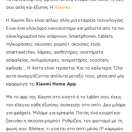
σου απλή και έξυπνη. Η
Xiaomi
.
Η Xiaomi δεν είναι απλώς άλλη μια εταιρεία τεχνολογίας.
Είναι ένα ολόκληρο οικοσύστημα και μάλιστα από τα πιο
ολοκληρωμένα που υπάρχουν. Smartphones, tablets,
τηλεοράσεις, σκούπες ρομπότ, σκούπες stick,
smartwatches, λάμπες, αισθητήρες, συστήματα
ασφαλείας, πολυμάγειρες, ανεμιστήρες, scooters,
earbuds… Η λίστα είναι τεράστια. Και το καλύτερο; Όλα
αυτά συνεργάζονται απόλυτα μεταξύ τους, μέσα από μία
εφαρμογή: το
Xiaomi Home App
.
Με το app της Xiaomi στο κινητό ή το tablet σου, έχεις
τον έλεγχο κάθε έξυπνης συσκευής στο σπίτι. Δεν μιλάμε
για gadgets. Μιλάμε για εμπειρία. Πατάς ένα κουμπί και
ξεκινάει η σκούπα-ρομπότ. Ρυθμίζεις τον φωτισμό με τη
φωνή σου. Βλέπεις τι γίνεται στο σπίτι μέσω IP καμερών,