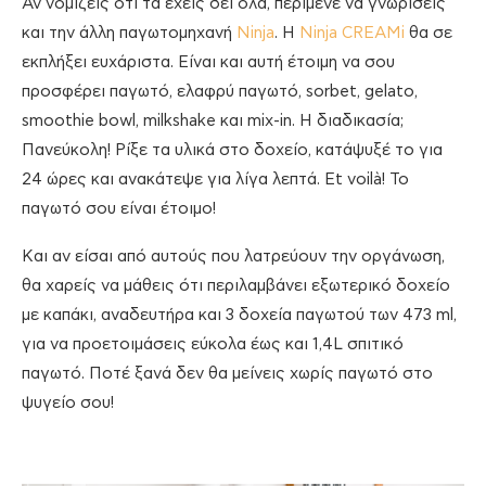
Αν νομίζεις ότι τα έχεις δει όλα, περίμενε να γνωρίσεις
και την άλλη παγωτομηχανή
Ninja
. H
Ninja CREAMi
θα σε
εκπλήξει ευχάριστα. Είναι και αυτή έτοιμη να σου
προσφέρει παγωτό, ελαφρύ παγωτό, sorbet, gelato,
smoothie bowl, milkshake και mix-in. Η διαδικασία;
Πανεύκολη! Ρίξε τα υλικά στο δοχείο, κατάψυξέ το για
24 ώρες και ανακάτεψε για λίγα λεπτά. Et voilà! Το
παγωτό σου είναι έτοιμο!
Και αν είσαι από αυτούς που λατρεύουν την οργάνωση,
θα χαρείς να μάθεις ότι περιλαμβάνει εξωτερικό δοχείο
με καπάκι, αναδευτήρα και 3 δοχεία παγωτού των 473 ml,
για να προετοιμάσεις εύκολα έως και 1,4L σπιτικό
παγωτό. Ποτέ ξανά δεν θα μείνεις χωρίς παγωτό στο
ψυγείο σου!