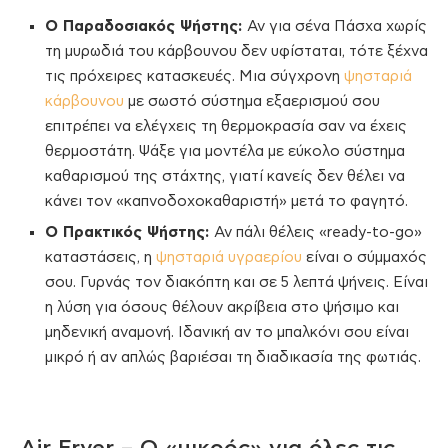
Ο Παραδοσιακός Ψήστης:
Αν για σένα Πάσχα χωρίς
τη μυρωδιά του κάρβουνου δεν υφίσταται, τότε ξέχνα
τις πρόχειρες κατασκευές. Μια σύγχρονη
ψησταριά
κάρβουνου
με σωστό σύστημα εξαερισμού σου
επιτρέπει να ελέγχεις τη θερμοκρασία σαν να έχεις
θερμοστάτη. Ψάξε για μοντέλα με εύκολο σύστημα
καθαρισμού της στάχτης, γιατί κανείς δεν θέλει να
κάνει τον «καπνοδοχοκαθαριστή» μετά το φαγητό.
Ο Πρακτικός Ψήστης:
Αν πάλι θέλεις «ready-to-go»
καταστάσεις, η
ψησταριά υγραερίου
είναι ο σύμμαχός
σου. Γυρνάς τον διακόπτη και σε 5 λεπτά ψήνεις. Είναι
η λύση για όσους θέλουν ακρίβεια στο ψήσιμο και
μηδενική αναμονή. Ιδανική αν το μπαλκόνι σου είναι
μικρό ή αν απλώς βαριέσαι τη διαδικασία της φωτιάς.