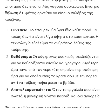
Το να πάρεις μια καλή κουζινομηχανή ή μια σύγχρονη
ψησταριά δεν είναι απλώς «αγορά συσκευών». Είναι μια
δήλωση ότι φέτος αρνείσαι να είσαι ο σκλάβος της
κουζίνας.
Συνέπεια:
Το τσουρέκι θα βγει ίδιο κάθε φορά. Το
κρέας δεν θα είναι «λίγο άψητο στο εσωτερικό». Η
τεχνολογία εξαλείφει το ανθρώπινο λάθος της
κούρασης.
Καθάρισμα:
Οι σύγχρονες συσκευές σχεδιάζονται
για να καθαρίζονται εύκολα και γρήγορα. Λιγότερη
ώρα πάνω από τον νεροχύτη σημαίνει περισσότερη
ώρα για να απολαύσεις το κρασί σου με την παρέα,
αντί να τρίβεις ταψιά μέχρι το βράδυ.
Αποτελεσματικότητα:
Όταν τα εργαλεία σου είναι
σωστά, η μαγειρική γίνεται παιχνίδι και όχι αγγαρεία.
Φέτος το Πάσχα, κάνε ένα δώρο στον εαυτό σου.