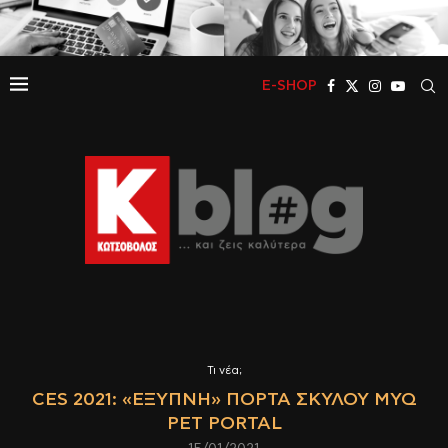
E-SHOP
Τι νέα;
CES 2021: «ΈΞΥΠΝΗ» ΠΌΡΤΑ ΣΚΎΛΟΥ MYQ
PET PORTAL