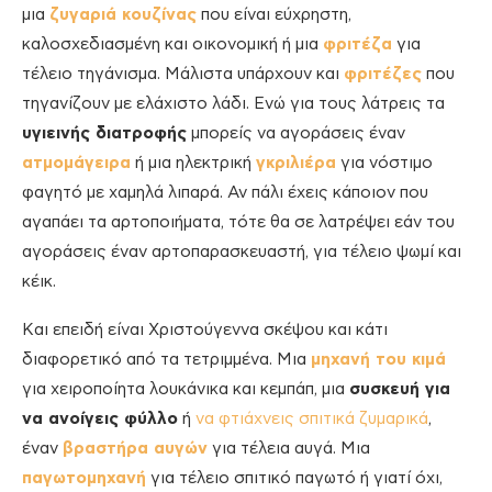
μια
ζυγαριά κουζίνας
που είναι εύχρηστη,
καλοσχεδιασμένη και οικονομική ή μια
φριτέζα
για
τέλειο τηγάνισμα. Μάλιστα υπάρχουν και
φριτέζες
που
τηγανίζουν με ελάχιστο λάδι. Ενώ για τους λάτρεις τα
υγιεινής διατροφής
μπορείς να αγοράσεις έναν
ατμομάγειρα
ή μια ηλεκτρική
γκριλιέρα
για νόστιμο
φαγητό με χαμηλά λιπαρά. Αν πάλι έχεις κάποιον που
αγαπάει τα αρτοποιήματα, τότε θα σε λατρέψει εάν του
αγοράσεις έναν αρτοπαρασκευαστή, για τέλειο ψωμί και
κέικ.
Και επειδή είναι Χριστούγεννα σκέψου και κάτι
διαφορετικό από τα τετριμμένα. Μια
μηχανή του κιμά
για χειροποίητα λουκάνικα και κεμπάπ, μια
συσκευή για
να ανοίγεις φύλλο
ή
να φτιάχνεις σπιτικά ζυμαρικά
,
έναν
βραστήρα αυγών
για τέλεια αυγά. Μια
παγωτομηχανή
για τέλειο σπιτικό παγωτό ή γιατί όχι,