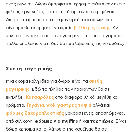
ενός βιβλίου. Δώρο όμορφο και χρήσιμο ειδικά εάν έχεις
φίλους εργένηδες, φοιτητές ή φρεσκοπαντρεμένους.
Ακόμα και η μαμά σου που μαγειρεύει καταπληκτικά,
σίγουρα θα εκτιμήσει ένα ωραίο
βιβλίο μαγειρικής
. Αν
μάλιστα είναι και από τον αγαπημένο της σεφ, αγόρασε
πολλά μπολάκια γιατί δεν θα προλαβαίνεις τις λιχουδιές.
Σκεύη μαγειρικής
Μια ακόμα καλή ιδέα για δώρο, είναι τα
σκεύη
μαγειρικής
. Εδώ το πλήθος των προϊόντων θα σε
εκπλήξει.
Κατσαρόλες
από διάφορα υλικά, μεγέθη και
χρώματα.
Τηγάνια,
wok
,
γάστρες
ταψιά
αλλά και
φόρμες ζαχαροπλαστικής
μακρόστενες, αποσπώμενες,
από σιλικόνη,
φόρμες για
muffins
ή και
ταρτιέρες
. Είναι
δώρα χρήσιμα και οι λάτρεις της κουζίνας θα σε