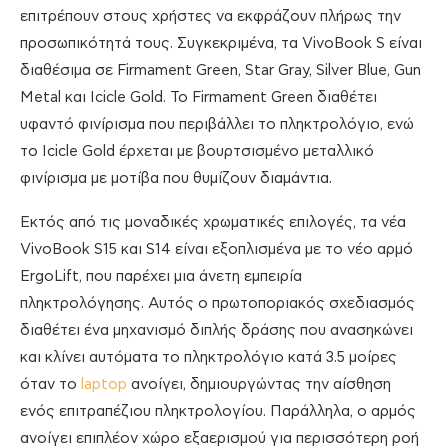
επιτρέπουν στους χρήστες να εκφράζουν πλήρως την
προσωπικότητά τους. Συγκεκριμένα, τα VivoBook S είναι
διαθέσιμα σε Firmament Green, Star Gray, Silver Blue, Gun
Metal και Icicle Gold. Το Firmament Green διαθέτει
υφαντό φινίρισμα που περιβάλλει το πληκτρολόγιο, ενώ
το Icicle Gold έρχεται με βουρτσισμένο μεταλλικό
φινίρισμα με μοτίβα που θυμίζουν διαμάντια.
Εκτός από τις μοναδικές χρωματικές επιλογές, τα νέα
VivoBook S15 και S14 είναι εξοπλισμένα με το νέο αρμό
ErgoLift, που παρέχει μια άνετη εμπειρία
πληκτρολόγησης. Αυτός ο πρωτοποριακός σχεδιασμός
διαθέτει ένα μηχανισμό διπλής δράσης που ανασηκώνει
και κλίνει αυτόματα το πληκτρολόγιο κατά 3.5 μοίρες
όταν το
laptop
ανοίγει, δημιουργώντας την αίσθηση
ενός επιτραπέζιου πληκτρολογίου. Παράλληλα, ο αρμός
ανοίγει επιπλέον χώρο εξαερισμού για περισσότερη ροή