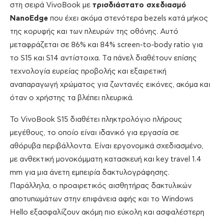
στη σειρά VivoBook με
τρισδιάστατο σχεδιασμό
NanoEdge
που έχει ακόμα στενότερα bezels κατά μήκος
της κορυφής και των πλευρών της οθόνης. Αυτό
μεταφράζεται σε 86% και 84% screen-to-body ratio για
το S15 και S14 αντίστοιχα. Tα πάνελ διαθέτουν επίσης
τεχνολογία ευρείας προβολής και εξαιρετική
αναπαραγωγή χρώματος για ζωντανές εικόνες, ακόμα και
όταν ο χρήστης τα βλέπει πλευρικά.
Το VivoBook S15 διαθέτει πληκτρολόγιο πλήρους
μεγέθους, το οποίο είναι ιδανικό για εργασία σε
αθόρυβα περιβάλλοντα. Είναι εργονομικά σχεδιασμένο,
με ανθεκτική μονοκόμματη κατασκευή και key travel 1.4
mm για μια άνετη εμπειρία δακτυλογράφησης.
Παράλληλα, ο προαιρετικός αισθητήρας δακτυλικών
αποτυπωμάτων στην επιφάνεια αφής και το Windows
Hello εξασφαλίζουν ακόμη πιο εύκολη και ασφαλέστερη