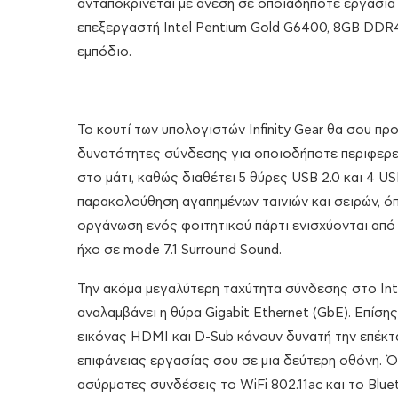
ανταποκρίνεται με άνεση σε οποιαδήποτε εργασία
επεξεργαστή Intel Pentium Gold G6400, 8GB DDR
εμπόδιο.
Το κουτί των υπολογιστών Infinity Gear θα σου πρ
δυνατότητες σύνδεσης για οποιοδήποτε περιφερει
στο μάτι, καθώς διαθέτει 5 θύρες USB 2.0 και 4 US
παρακολούθηση αγαπημένων ταινιών και σειρών, όπ
οργάνωση ενός φοιτητικού πάρτι ενισχύονται από
ήχο σε mode 7.1 Surround Sound.
Την ακόμα μεγαλύτερη ταχύτητα σύνδεσης στο Int
αναλαμβάνει η θύρα Gigabit Ethernet (GbE). Επίσης
εικόνας HDMI και D-Sub κάνουν δυνατή την επέκτ
επιφάνειας εργασίας σου σε μια δεύτερη οθόνη. Ό
ασύρματες συνδέσεις το WiFi 802.11ac και το Blue