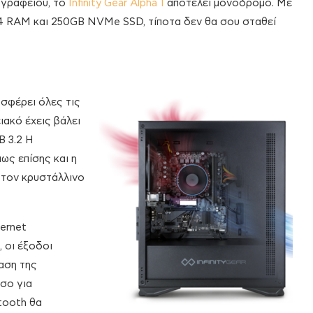
 γραφείου, το
Infinity Gear Alpha 1
αποτελεί μονόδρομο. Με
4 RAM και 250GB NVMe SSD, τίποτα δεν θα σου σταθεί
οσφέρει όλες τις
ακό έχεις βάλει
B 3.2 Η
ως επίσης και η
 τον κρυστάλλινο
ernet
, οι έξοδοι
αση της
σο για
tooth θα