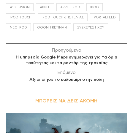
A10 FUSION
APPLE
APPLE IPOD
IPOD
IPOD TOUCH
IPOD TOUCH 6ΗΣ ΓΕΝΙΆΣ
PORTALFEED
ΝΈΟ IPOD
ΟΘΌΝΗ RETINA 4
ΣΥΣΚΕΥΈΣ ΉΧΟΥ
Προηγούμενο
Η υπηρεσία Google Maps ενημερώνει για τα όρια
ταχύτητας και τα ραντάρ της τροχαίας
Επόμενο
Αξιοποίησε το καλοκαίρι στην πόλη
ΜΠΟΡΕΊΣ ΝΑ ΔΕΙΣ ΑΚΌΜΗ