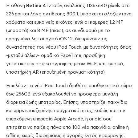
Η οθόνη
Retina 4
ιντσών, ανάλυσης 1136×640 pixels στα
326 ppi και λόγο αντίθεσης 800:1, υπόσχεται ολοζώντανα
χρώματα και ευκρινείς εικόνες, ενώ οι κάμερες 1,2 MP
(μπροστά) και 8 MP (πίσω), σε συνδυασμό με το
προηγμένο λειτουργικό iOS 12, διευρύνουν τις
δυνατότητες του νέου iPod Touch, με δυνατότητες όπως
-μεταξύ άλλων- ομαδικό FaceTime, προσθήκη
γεωετικετών σε φωτογραφίες μέσω Wi‑Fi και, φυσικά,
υποστήριξη AR (επαυξημένη πραγματικότητα).
Επιπλέον, το νέο iPod Touch διαθέτει αποθηκευτικό χώρο
έως 256GB, ενώ εξακολουθεί να προσφέρει μεγάλη
διάρκεια ζωής μπαταρίας. Επίσης, υποστηρίζει παιχνίδια
και apps επαυξημένης πραγματικότητας, καθώς και την
επερχόμενη υπηρεσία Apple Arcade, η οποία σου
επιτρέπει να παίζεις πάνω από 100 νέα παιχνίδια, online ή
offline, χωρίς διαφημίσεις ή αγορές εντός εφαρμογής.