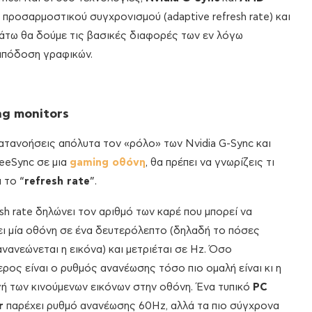
 προσαρμοστικού συγχρονισμού (adaptive refresh rate) και
άτω θα δούμε τις βασικές διαφορές των εν λόγω
απόδοση γραφικών.
g monitors
κατανοήσεις απόλυτα τον «ρόλο» των Nvidia G-Sync και
eeSync σε μια
gaming οθόνη
, θα πρέπει να γνωρίζεις τι
 το “
refresh rate
”.
esh rate δηλώνει τον αριθμό των καρέ που μπορεί να
ι μία οθόνη σε ένα δευτερόλεπτο (δηλαδή το πόσες
νανεώνεται η εικόνα) και μετριέται σε Hz. Όσο
ρος είναι ο ρυθμός ανανέωσης τόσο πιο ομαλή είναι κι η
ή των κινούμενων εικόνων στην οθόνη. Ένα τυπικό
PC
r
παρέχει ρυθμό ανανέωσης 60Hz, αλλά τα πιο σύγχρονα