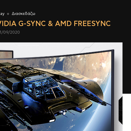
lay
Διασκεδάζω
IDIA G-SYNC & AMD FREESYNC
1/09/2020