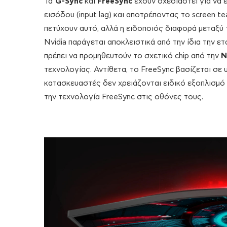
Τα
G-Sync
και
FreeSync
έχουν σχεδιαστεί για να 
εισόδου (input lag) και αποτρέποντας το screen t
πετύχουν αυτό, αλλά η ειδοποιός διαφορά μεταξύ τ
Nvidia παράγεται αποκλειστικά από την ίδια την ε
πρέπει να προμηθευτούν το σχετικό chip από την
N
τεχνολογίας. Αντίθετα, το FreeSync βασίζεται σε 
κατασκευαστές δεν χρειάζονται ειδικό εξοπλισμό
την τεχνολογία FreeSync στις οθόνες τους.