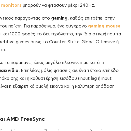
 monitors
μπορούν να φτάσουν μέχρι 240Hz.
αντικός παράγοντας στο
gaming,
καθώς επιτρέπει στην
 του παίκτη. Για παράδειγμα, ένα σύγχρονο
gaming mouse
,
ρι και 1000 φορές το δευτερόλεπτο, την ίδια στιγμή που τα
itive games όπως το Counter-Strike: Global Offensive ή
το.
λα τα παραπάνω, έχεις μεγάλο πλεονέκτημα κατά τη
αιχνίδια.
Επιπλέον, μόλις φτάσεις σε ένα τέτοιο επίπεδο
όκρισης και η καθυστέρηση εισόδου (input lag ή input
είναι η εξαιρετικά ομαλή εικόνα και η καλύτερη απόδοση
και AMD FreeSync