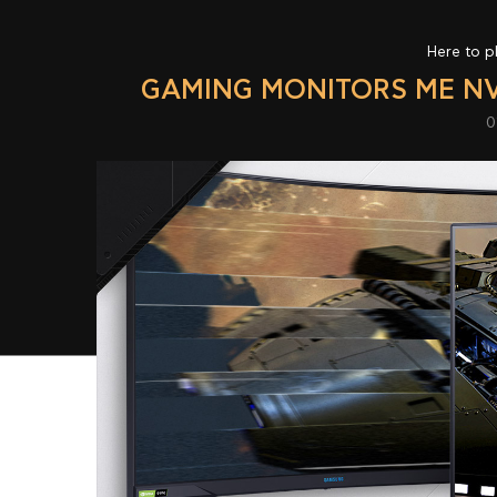
Here to p
GAMING MONITORS ΜΕ NV
0