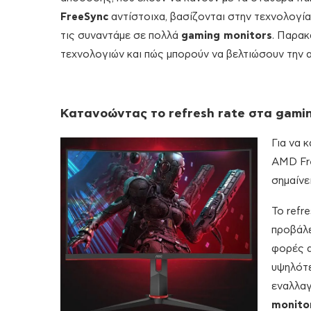
FreeSync
αντίστοιχα, βασίζονται στην τεχνολογία
τις συναντάμε σε πολλά
gaming monitors
. Παρακ
τεχνολογιών και πώς μπορούν να βελτιώσουν την 
Κατανοώντας
το
refresh rate στα
gamin
Για να 
AMD Fr
σημαίνει
To refr
προβάλε
φορές α
υψηλότε
εναλλαγ
monito