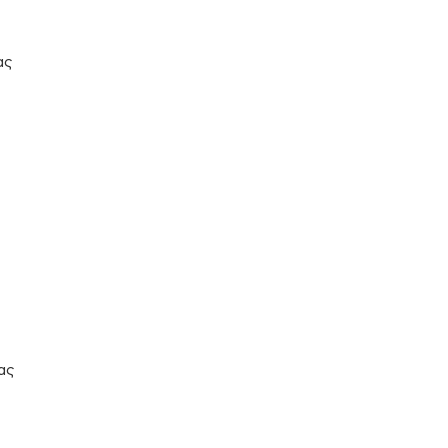
ας
ας