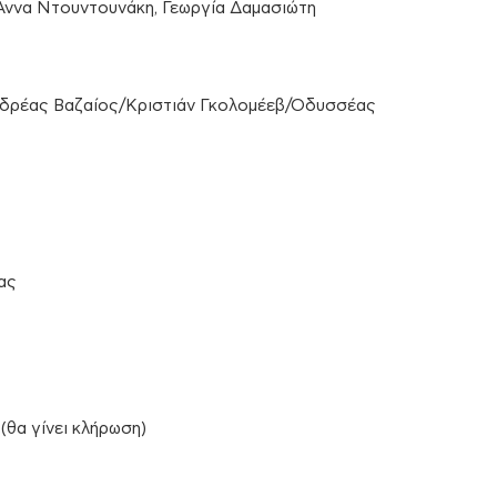
 Αννα Ντουντουνάκη, Γεωργία Δαμασιώτη
νδρέας Βαζαίος/Κριστιάν Γκολομέεβ/Οδυσσέας
ας
(θα γίνει κλήρωση)