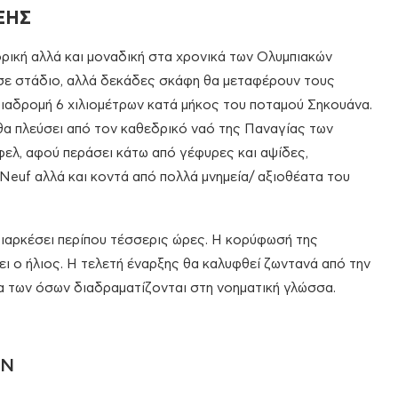
ΞΗΣ
ρική αλλά και μοναδική στα χρονικά των Ολυμπιακών
 σε στάδιο, αλλά δεκάδες σκάφη θα μεταφέρουν τους
 διαδρομή 6 χιλιομέτρων κατά μήκος του ποταμού Σηκουάνα.
 θα πλεύσει από τον καθεδρικό ναό της Παναγίας των
φελ, αφού περάσει κάτω από γέφυρες και αψίδες,
Neuf αλλά και κοντά από πολλά μνημεία/ αξιοθέατα του
 διαρκέσει περίπου τέσσερις ώρες. Η κορύφωσή της
ει ο ήλιος. Η τελετή έναρξης θα καλυφθεί ζωντανά από την
εία των όσων διαδραματίζονται στη νοηματική γλώσσα.
ΩΝ