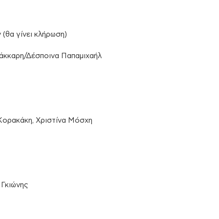
 (θα γίνει κλήρωση)
άκκαρη/Δέσποινα Παπαμιχαήλ
α Κορακάκη, Χριστίνα Μόσχη
 Γκιώνης