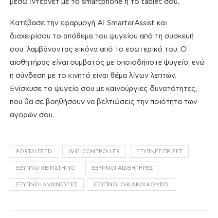
μέσω ίντερνετ με το smartphone ή το tablet σου.
Κατέβασε την εφαρμογή AI SmarterAssist και
διαχειρίσου το απόθεμα του ψυγείου από τη συσκευή
σου, λαμβάνοντας εικόνα από το εσωτερικό του. Ο
αισθητήρας είναι συμβατός με οποιοδήποτε ψυγείο, ενώ
η σύνδεση με το κινητό είναι θέμα λίγων λεπτών.
Ενίσχυσε το ψυγείο σου με καινούργιες δυνατότητες,
που θα σε βοηθήσουν να βελτιώσεις την ποιότητα των
αγορών σου.
PORTALFEED
WIFI CONTROLLER
ΈΞΥΠΝΕΣ ΠΡΊΖΕΣ
ΈΞΥΠΝΟ ΧΕΙΡΙΣΤΉΡΙΟ
ΈΞΥΠΝΟΙ ΑΙΣΘΗΤΉΡΕΣ
ΈΞΥΠΝΟΙ ΑΝΙΧΝΕΥΤΈΣ
ΈΞΥΠΝΟΙ ΟΙΚΙΑΚΟΊ ΚΌΜΒΟΙ