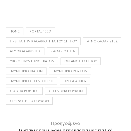
HOME
PORTALFEED
TIPS ΓΙΑ ΤΗΝ ΚΑΘΑΡΙΌΤΗΤΑ ΤΟΥ ΣΠΙΤΙΟΎ
ΑΤΜΟΚΑΘΑΡΙΣΤΈΣ
ΑΤΜΟΚΑΘΑΡΙΣΤΉΣ
ΚΑΘΑΡΙΌΤΗΤΑ
ΜΙΚΡΌ ΠΛΥΝΤΉΡΙΟ ΠΙΆΤΩΝ
ΟΡΓΆΝΩΣΗ ΣΠΙΤΙΟΎ
ΠΛΥΝΤΉΡΙΟ ΠΙΆΤΩΝ
ΠΛΥΝΤΉΡΙΟ ΡΟΎΧΩΝ
ΠΛΥΝΤΉΡΙΟ ΣΤΕΓΝΩΤΉΡΙΟ
ΠΡΈΣΑ ΑΤΜΟΎ
ΣΚΟΎΠΑ ΡΟΜΠΌΤ
ΣΤΈΓΝΩΜΑ ΡΟΎΧΩΝ
ΣΤΕΓΝΩΤΉΡΙΟ ΡΟΎΧΩΝ
Προηγούμενο
Συνταγές που μιλάνε στην καρδιά μας ιταλικά