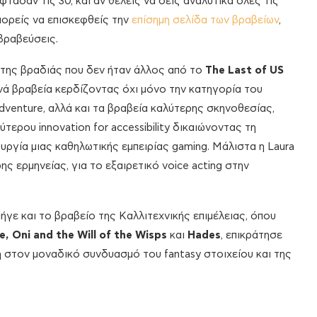
ασαν τις 30, και αν θέλεις να δείς αναλυτικά όλες τις
πορείς να επισκεφθείς την
επίσημη σελίδα των βραβείων
,
βραβεύσεις.
 της βραδιάς που δεν ήταν άλλος από το
The
Last
of
US
ά βραβεία κερδίζοντας όχι μόνο την κατηγορία του
adventure, αλλά και τα βραβεία καλύτερης σκηνοθεσίας,
τερου innovation for accessibility δικαιώνοντας τη
ουργία μιας καθηλωτικής εμπειρίας gaming. Μάλιστα η Laura
ης ερμηνείας, για τo εξαιρετικό voice acting στην
ήγε και το βραβείο της Καλλιτεχνικής επιμέλειας, όπου
e
,
Oni
and
the
Will
of
the
Wisps
και
Hades
, επικράτησε
η στον μοναδικό συνδυασμό του fantasy στοιχείου και της