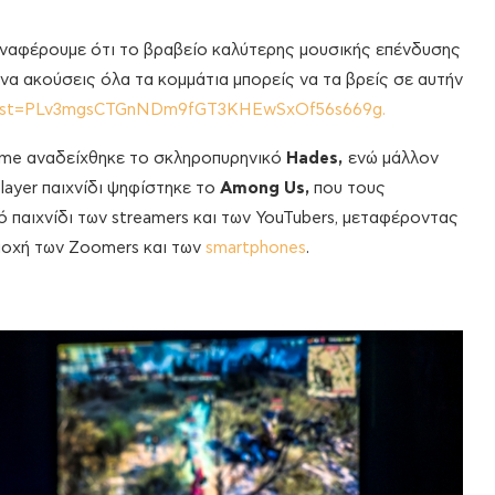
 αναφέρουμε ότι το βραβείο καλύτερης μουσικής επένδυσης
 να ακούσεις όλα τα κομμάτια μπορείς να τα βρείς σε αυτήν
st?list=PLv3mgsCTGnNDm9fGT3KHEwSxOf56s669g.
game αναδείχθηκε το σκληροπυρηνικό
Hades
,
ενώ μάλλον
layer παιχνίδι ψηφίστηκε το
Among
Us
,
που τους
ό παιχνίδι των streamers και των YouTubers, μεταφέροντας
ποχή των Zoomers και των
smartphones
.