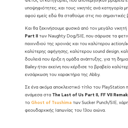
Φέτος οι κατηγορίες που απονεμήθηκαν βραβεία έφτ
υποψηφιότητες, και τους νικητές ανά κατηγορία μ
αφού εμείς εδώ θα σταθούμε στις πιο σημαντικές 
Και θα ξεκινήσουμε φυσικά από τον μεγάλο νικητή
Part
II
των Naughty Dog/SIE, που σάρωσε τα φετιν
παιχνιδιού της χρονιάς και του καλύτερου action/
καλύτερης αφήγησης, καλύτερου sound design, καλύ
δουλειά που έριξε η ομάδα ανάπτυξης, για τη δημι
Bailey ήταν εκείνη που κέρδισε το βραβείο καλύτερ
ενσάρκωση του χαρακτήρα της Abby.
Σε ένα ακόμα αποκλειστικό τίτλο του PlayStation π
ανάμεσα στα
The
Last
of
Us
Part
II
,
FF
VII
Remak
το
Ghost
of
Tsushima
των Sucker Punch/SIE, χάρ
φεουδαρχικής Ιαπωνίας του 13ου αιώνα.