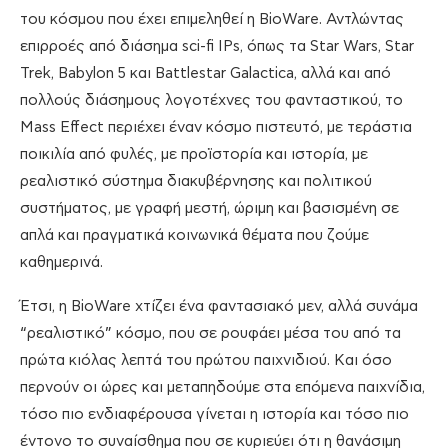
του κόσμου που έχει επιμεληθεί η BioWare. Αντλώντας
επιρροές από διάσημα sci-fi IPs, όπως τα Star Wars, Star
Trek, Babylon 5 και Battlestar Galactica, αλλά και από
πολλούς διάσημους λογοτέχνες του φανταστικού, το
Mass Effect περιέχει έναν κόσμο πιστευτό, με τεράστια
ποικιλία από φυλές, με προϊστορία και ιστορία, με
ρεαλιστικό σύστημα διακυβέρνησης και πολιτικού
συστήματος, με γραφή μεστή, ώριμη και βασισμένη σε
απλά και πραγματικά κοινωνικά θέματα που ζούμε
καθημερινά.
Έτσι, η BioWare χτίζει ένα φαντασιακό μεν, αλλά συνάμα
“ρεαλιστικό” κόσμο, που σε ρουφάει μέσα του από τα
πρώτα κιόλας λεπτά του πρώτου παιχνιδιού. Και όσο
περνούν οι ώρες και μεταπηδούμε στα επόμενα παιχνίδια,
τόσο πιο ενδιαφέρουσα γίνεται η ιστορία και τόσο πιο
έντονο το συναίσθημα που σε κυριεύει ότι η θανάσιμη