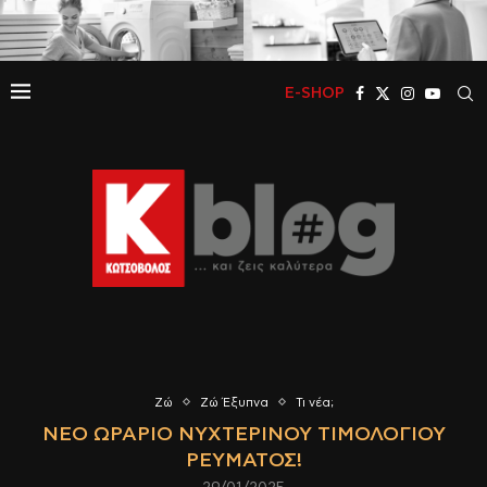
E-SHOP
Ζώ
Ζώ Έξυπνα
Τι νέα;
ΝΈΟ ΩΡΆΡΙΟ ΝΥΧΤΕΡΙΝΟΎ ΤΙΜΟΛΟΓΊΟΥ
ΡΕΎΜΑΤΟΣ!