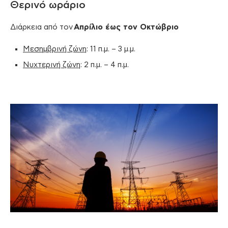
Θερινό ωράριο
Διάρκεια από τον
Απρίλιο έως τον Οκτώβριο
Μεσημβρινή ζώνη
: 11 π.μ. – 3 μ.μ.
Νυχτερινή ζώνη
: 2 π.μ. – 4 π.μ.