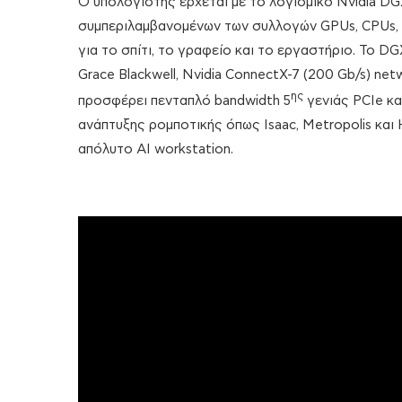
Ο υπολογιστής έρχεται με το λογισμικό Nvidia DGX
συμπεριλαμβανομένων των συλλογών GPUs, CPUs, C
για το σπίτι, το γραφείο και το εργαστήριο. Το D
Grace Blackwell, Nvidia ConnectX-7 (200 Gb/s) net
ης
προσφέρει πενταπλό bandwidth 5
γενιάς PCIe κα
ανάπτυξης ρομποτικής όπως Isaac, Metropolis και 
απόλυτο AI workstation.