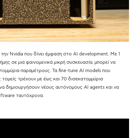
την Nvidia που δίνει έμφαση στο AI development. Με 1
ης σε μια φαινομενικά μικρή συσκευασία, μπορεί να
ομμύρια παραμέτρους. Τα fine-tune AI models που
 τομείς τρέχουν με έως και 70 δισεκατομμύρια
 να δημιουργήσουν νέους αυτόνομους AI agents και να
ftware ταυτόχρονα.