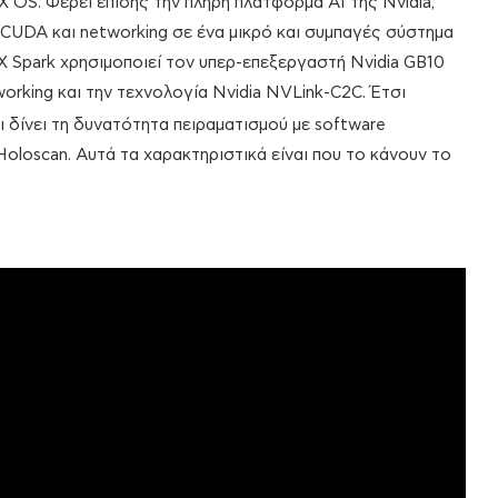
 OS. Φέρει επίσης την πλήρη πλατφόρμα AI της Nvidia,
UDA και networking σε ένα μικρό και συμπαγές σύστημα
GX Spark χρησιμοποιεί τον υπερ-επεξεργαστή Nvidia GB10
working και την τεχνολογία Nvidia NVLink-C2C. Έτσι
ι δίνει τη δυνατότητα πειραματισμού με software
Holoscan. Αυτά τα χαρακτηριστικά είναι που το κάνουν το