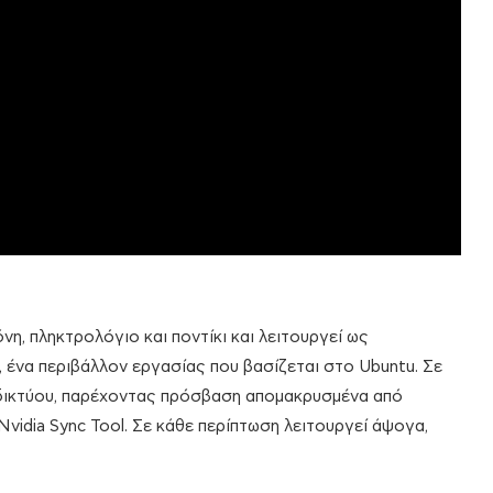
η, πληκτρολόγιο και ποντίκι και λειτουργεί ως
ένα περιβάλλον εργασίας που βασίζεται στο Ubuntu. Σε
 δικτύου, παρέχοντας πρόσβαση απομακρυσμένα από
vidia Sync Tool. Σε κάθε περίπτωση λειτουργεί άψογα,