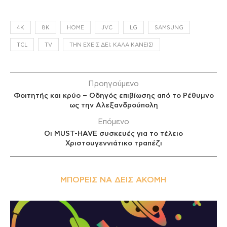
4K
8K
HOME
JVC
LG
SAMSUNG
TCL
TV
ΤΗΝ ΈΧΕΙΣ ΔΕΙ; ΚΑΛΆ ΚΆΝΕΙΣ!
Προηγούμενο
Φοιτητής και κρύο – Οδηγός επιβίωσης από το Ρέθυμνο
ως την Αλεξανδρούπολη
Επόμενο
Οι MUST-HAVE συσκευές για το τέλειο
Χριστουγεννιάτικο τραπέζι
ΜΠΟΡΕΊΣ ΝΑ ΔΕΙΣ ΑΚΌΜΗ