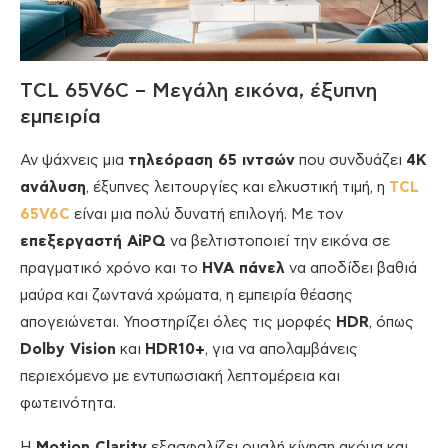
TCL 65V6C – Μεγάλη εικόνα, έξυπνη
εμπειρία
Αν ψάχνεις μια
τηλεόραση 65 ιντσών
που συνδυάζει
4K
ανάλυση
, έξυπνες λειτουργίες και ελκυστική τιμή, η
TCL
65V6C
είναι μια πολύ δυνατή επιλογή. Με τον
επεξεργαστή AiPQ
να βελτιστοποιεί την εικόνα σε
πραγματικό χρόνο και το
HVA πάνελ
να αποδίδει βαθιά
μαύρα και ζωντανά χρώματα, η εμπειρία θέασης
απογειώνεται. Υποστηρίζει όλες τις μορφές
HDR
, όπως
Dolby Vision
και
HDR10+
, για να απολαμβάνεις
περιεχόμενο με εντυπωσιακή λεπτομέρεια και
φωτεινότητα.
Η
Motion Clarity
εξασφαλίζει ομαλή κίνηση ακόμα και