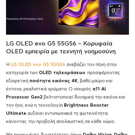
LG OLED evo G5 55G56 – Κορυφαία
OLED εμπειρία με τεχνητή νοημοσύνη
Η
LG OLED evo G5 55G56
ανεβάζει τον πήχη στην
κατηγορία των
OLED τηλεοράσεων
, προσφέροντας
εξαιρετική
ποιότητα εικόνας 4K
, βαθύ μαύρο και
έντονα, ρεαλιστικά χρώματα. Ο ισχυρός
α11 AI
Processor Gen2
βελτιστοποιεί δυναμικά την εικόνα και
τον ήχο, ενώ η τεχνολογία
Brightness Booster
Ultimate
αυξάνει εντυπωσιακά τη φωτεινότητα,
κάνοντας την προβολή απολαυστική σε κάθε χώρο.
Με προηγμένες δυνατότητες όπως
Dolby Vision
,
Dolby