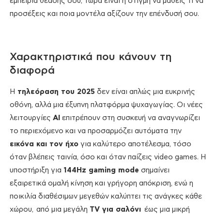
εμπειρία θέασής σου, τώρα είναι η στιγμή να μάθεις τι να
προσέξεις και ποια μοντέλα αξίζουν την επένδυσή σου.
Χαρακτηριστικά που κάνουν τη
διαφορά
Η
τηλεόραση του 2025
δεν είναι απλώς μια ευκρινής
οθόνη, αλλά μια έξυπνη πλατφόρμα ψυχαγωγίας. Οι νέες
λειτουργίες
AI
επιτρέπουν στη συσκευή να αναγνωρίζει
το περιεχόμενο και να προσαρμόζει αυτόματα την
εικόνα και τον ήχο
για καλύτερο αποτέλεσμα, τόσο
όταν βλέπεις ταινία, όσο και όταν παίζεις video games. Η
υποστήριξη για
144Hz gaming mode
σημαίνει
εξαιρετικά ομαλή κίνηση και γρήγορη απόκριση, ενώ η
ποικιλία διαθέσιμων μεγεθών καλύπτει τις ανάγκες κάθε
χώρου, από μια μεγάλη
TV
για σαλόνι
έως μια μικρή