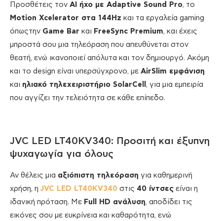
Προσθέτεις τον
AI ήχο με Adaptive Sound Pro
, το
Motion Xcelerator στα 144Hz
και τα εργαλεία gaming
όπωςτην
Game Bar
και
FreeSync Premium
, και έχεις
μπροστά σου μια τηλεόραση που απευθύνεται στον
θεατή, ενώ ικανοποιεί απόλυτα και τον δημιουργό. Ακόμη
και το design είναι υπερσύγχρονο, με
AirSlim εμφάνιση
και
ηλιακό τηλεχειριστήριο SolarCell
, για μια εμπειρία
που αγγίζει την τελειότητα σε κάθε επίπεδο.
JVC LED LT40KV340: Προσιτή και έξυπνη
ψυχαγωγία για όλους
Αν θέλεις μια
αξιόπιστη τηλεόραση
για καθημερινή
χρήση, η
JVC LED LT40KV340
στις
40 ίντσες
είναι η
ιδανική πρόταση. Με
Full HD ανάλυση
, αποδίδει τις
εικόνες σου με ευκρίνεια και καθαρότητα, ενώ