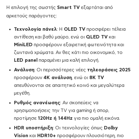
Η επιλογή της σωστής
Smart TV
εξαρτάται από
αρκετούς παράγοντες:
Τεχνολογία πάνελ
: Η
OLED TV
προσφέρει τέλεια
αντίθεση και βαθύ μαύρο, ενώ οι
QLED TV
και
MiniLED
προσφέρουν εξαιρετική φωτεινότητα και
ζωντανά χρώματα. Αν θες κάτι πιο οικονομικό, το
LED panel
παραμένει μια καλή επιλογή.
Ανάλυση
: Οι περισσότερες νέες
τηλεοράσεις 2025
προσφέρουν
4K ανάλυση
, ενώ οι
8K TV
απευθύνονται σε απαιτητικό κοινό και μεγαλύτερα
μεγέθη.
Ρυθμός ανανέωσης
: Αν σκοπεύεις να
χρησιμοποιήσεις την TV για gaming ή σπορ,
προτίμησε
120Hz ή 144Hz
για πιο ομαλή εικόνα.
HDR υποστήριξη
: Οι τεχνολογίες όπως
Dolby
Vision
και
HDR10+
προσφέρουν πλουσιότερη, πιο