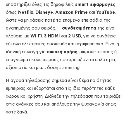
υποστηρίζει όλες τις δημοφιλείς
smart εφαρμογές
όπως
Netflix
,
Disney+
,
Amazon Prime
και
YouTube
,
ώστε να μη χάσεις ποτέ το επόμενο επεισόδιο της
αγαπημένης σου σειράς. Η
συνδεσιμότητα
της είναι
πλούσια, με
Wi-Fi
,
3 HDMI
και
2 USB
, για να συνδέεις
εύκολα εξωτερικές συσκευές και περιφερειακά. Είναι η
ιδανική επιλογή για
οικιακή χρήση
, μικρούς χώρους ή
επαγγελματικούς χώρους που χρειάζονται απλότητα,
αξιοπιστία και μια… δόση streaming!
Η αγορά τηλεόρασης σήμερα είναι θέμα ποιότητας
εμπειρίας και εξαρτάται από τις ιδιαιτερότητες κάθε
χώρου και χρήστη. Διάλεξε την τηλεόραση που ταιριάζει
στις ανάγκες σου και απόλαυσε την ψυχαγωγία όπως
ποτέ ξανά.