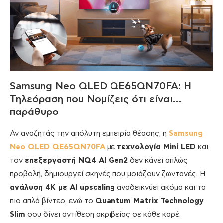
Samsung Neo QLED QE65QN70FA: Η
Τηλεόραση που Νομίζεις ότι είναι…
παράθυρο
Αν αναζητάς την απόλυτη εμπειρία θέασης, η
Samsung
Neo QLED QE65QN70FA
με
τεχνολογία Mini LED
και
τον
επεξεργαστή NQ4 AI Gen2
δεν κάνει απλώς
προβολή, δημιουργεί σκηνές που μοιάζουν ζωντανές. Η
ανάλυση 4K με AI upscaling
αναδεικνύει ακόμα και τα
πιο απλά βίντεο, ενώ το
Quantum Matrix Technology
Slim
σου δίνει αντίθεση ακριβείας σε κάθε καρέ.