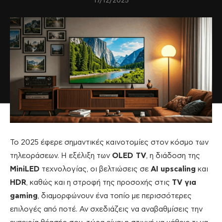
17/12/2025
Το 2025 έφερε σημαντικές καινοτομίες στον κόσμο των
τηλεοράσεων. Η εξέλιξη των
OLED TV
, η διάδοση της
MiniLED
τεχνολογίας, οι βελτιώσεις σε
AI upscaling
και
HDR
, καθώς και η στροφή της προσοχής στις
TV για
gaming
, διαμορφώνουν ένα τοπίο με περισσότερες
επιλογές από ποτέ. Αν σχεδιάζεις να αναβαθμίσεις την