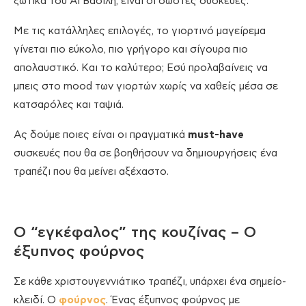
ξωτικά του Άι Βασίλη, είναι οι σωστές συσκευές.
Με τις κατάλληλες επιλογές, το γιορτινό μαγείρεμα
γίνεται πιο εύκολο, πιο γρήγορο και σίγουρα πιο
απολαυστικό. Και το καλύτερο; Εσύ προλαβαίνεις να
μπεις στο mood των γιορτών χωρίς να χαθείς μέσα σε
κατσαρόλες και ταψιά.
Ας δούμε ποιες είναι οι πραγματικά
must-have
συσκευές που θα σε βοηθήσουν να δημιουργήσεις ένα
τραπέζι που θα μείνει αξέχαστο.
Ο “εγκέφαλος” της κουζίνας – O
έξυπνος φούρνος
Σε κάθε χριστουγεννιάτικο τραπέζι, υπάρχει ένα σημείο-
κλειδί. Ο
φούρνος
. Ένας έξυπνος φούρνος με