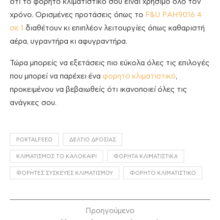
ότι το φορητό κλιματιστικό σου είναι χρήσιμο όλο τον
χρόνο. Ορισμένες προτάσεις όπως το
F&U PΑΗ9016 4
σε 1
διαθέτουν κι επιπλέον λειτουργίες όπως καθαριστή
αέρα, υγραντήρα κι αφυγραντήρα.
Τώρα μπορείς να εξετάσεις πιο εύκολα όλες τις επιλογές
που μπορεί να παρέχει ένα
φορητό κλιματιστικό
,
προκειμένου να βεβαιωθείς ότι ικανοποιεί όλες τις
ανάγκες σου.
PORTALFEED
ΔΕΛΤΊΟ ΔΡΟΣΙΆΣ
ΚΛΙΜΑΤΙΣΜΌΣ ΤΟ ΚΑΛΟΚΑΊΡΙ
ΦΟΡΗΤΆ ΚΛΙΜΑΤΙΣΤΙΚΆ
ΦΟΡΗΤΈΣ ΣΥΣΚΕΥΈΣ ΚΛΙΜΑΤΙΣΜΟΎ
ΦΟΡΗΤΌ ΚΛΙΜΑΤΙΣΤΙΚΌ
Προηγούμενο