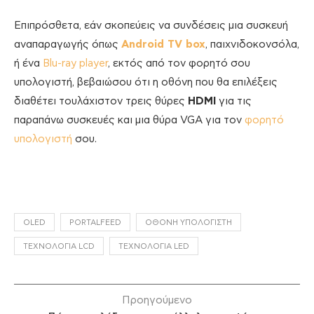
Επιπρόσθετα, εάν σκοπεύεις να συνδέσεις μια συσκευή
αναπαραγωγής όπως
Android TV box
, παιχνιδοκονσόλα,
ή ένα
Blu-ray player
, εκτός από τον φορητό σου
υπολογιστή, βεβαιώσου ότι η οθόνη που θα επιλέξεις
διαθέτει τουλάχιστον τρεις θύρες
HDMI
για τις
παραπάνω συσκευές και μια θύρα VGA για τον
φορητό
υπολογιστή
σου.
OLED
PORTALFEED
ΟΘΌΝΗ ΥΠΟΛΟΓΙΣΤΉ
ΤΕΧΝΟΛΟΓΊΑ LCD
ΤΕΧΝΟΛΟΓΊΑ LED
Προηγούμενο