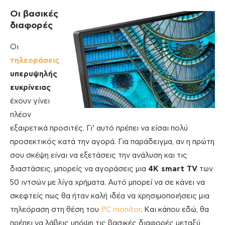
Οι βασικές
διαφορές
Οι
τηλεοράσεις
υπερυψηλής
ευκρίνειας
έχουν γίνει
πλέον
εξαιρετικά προσιτές. Γι’ αυτό πρέπει να είσαι πολύ
προσεκτικός κατά την αγορά. Για παράδειγμα, αν η πρώτη
σου σκέψη είναι να εξετάσεις την ανάλυση και τις
διαστάσεις, μπορείς να αγοράσεις μια
4K smart TV
των
50 ιντσών με λίγα χρήματα. Αυτό μπορεί να σε κάνει να
σκεφτείς πως θα ήταν καλή ιδέα να χρησιμοποιήσεις μια
τηλεόραση στη θέση του
PC monitor
. Και κάπου εδώ, θα
πρέπει να λάβεις υπόψη τις βασικές διαφορές μεταξύ