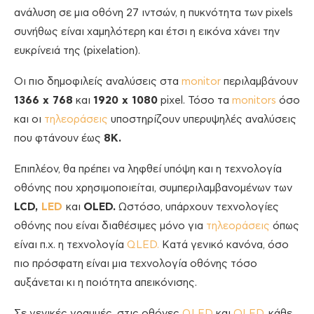
ανάλυση σε μια οθόνη 27 ιντσών, η πυκνότητα των pixels
συνήθως είναι χαμηλότερη και έτσι η εικόνα χάνει την
ευκρίνειά της (pixelation).
Οι πιο δημοφιλείς αναλύσεις στα
monitor
περιλαμβάνουν
1366 x 768
και
1920 x 1080
pixel. Τόσο τα
monitors
όσο
και οι
τηλεοράσεις
υποστηρίζουν υπερυψηλές αναλύσεις
που φτάνουν έως
8Κ.
Επιπλέον, θα πρέπει να ληφθεί υπόψη και η τεχνολογία
οθόνης που χρησιμοποιείται, συμπεριλαμβανομένων των
LCD,
LED
και
OLED.
Ωστόσο, υπάρχουν τεχνολογίες
οθόνης που είναι διαθέσιμες μόνο για
τηλεοράσεις
όπως
είναι π.χ. η τεχνολογία
QLED.
Κατά γενικό κανόνα, όσο
πιο πρόσφατη είναι μια τεχνολογία οθόνης τόσο
αυξάνεται κι η ποιότητα απεικόνισης.
Σε γενικές γραμμές, στις οθόνες
QLED
και
OLED,
κάθε