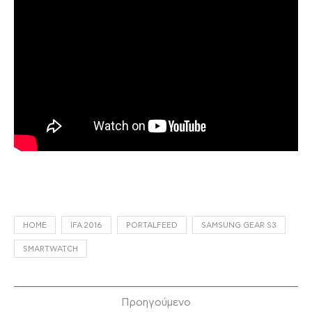
HOME
IFA 2016
PORTALFEED
SAMSUNG GEAR S3
SMARTWATCH
Προηγούμενο