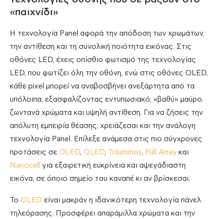
«παιχνίδι»
Η τεχνολογία Panel αφορά την απόδοση των χρωμάτων,
την αντίθεση και τη συνολική ποιότητα εικόνας. Στις
οθόνες LED, έχεις οπίσθιο φωτισμό της τεχνολογίας
LED, που φωτίζει όλη την οθόνη, ενώ στις οθόνες OLED,
κάθε pixel μπορεί να αναβοσβήνει ανεξάρτητα από τα
υπόλοιπα, εξασφαλίζοντας εντυπωσιακό, «βαθύ» μαύρο,
ζωντανά χρώματα και υψηλή αντίθεση. Για να ζήσεις την
απόλυτη εμπειρία θέασης, χρειάζεσαι και την ανάλογη
τεχνολογία Panel. Επίλεξε ανάμεσα στις πιο σύγχρονες
προτάσεις σε
OLED
,
QLED
,
Triluminos
,
Full Array
και
Nanocell
για εξαιρετική ευκρίνεια και αψεγάδιαστη
εικόνα, σε όποιο σημείο του καναπέ κι αν βρίσκεσαι.
Το
OLED
είναι μακράν η ιδανικότερη τεχνολογία πάνελ
τηλεόρασης. Προσφέρει απαράμιλλα χρώματα και την