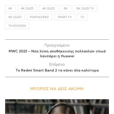
4K
4K OLED
4K QLED
8K
8K OLED TV
8K QLED
PORTALFEED
SMART TV
TV
ΤΗΛΕΌΡΑΣΗ
Προηγούμενο
MWC 2023 – Nέα λύση αποθήκευσης πολλαπλών cloud
λανσάρει η Huawei
Επόμενο
Το Redmi Smart Band 2 τα κάνει όλα καλύτερα
ΜΠΟΡΕΊΣ ΝΑ ΔΕΙΣ ΑΚΌΜΗ