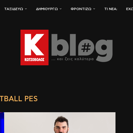
ΤΑΞΙΔΕΎΩ
ΔΗΜΙΟΥΡΓΏ
ΦΡΟΝΤΊΖΩ
ΤΙ ΝΈΑ;
ΈΧΩ
TBALL PES