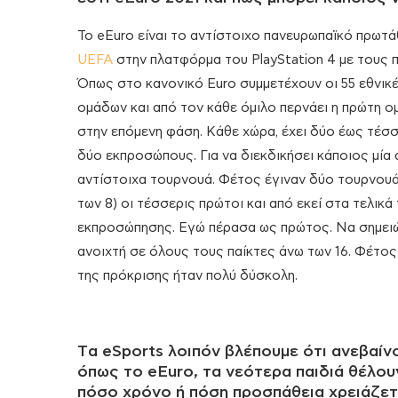
To eEuro είναι το αντίστοιχο πανευρωπαϊκό πρωτά
UEFA
στην πλατφόρμα του PlayStation 4 με τους 
Όπως στο κανονικό Euro συμμετέχουν οι 55 εθνικέ
ομάδων και από τον κάθε όμιλο περνάει η πρώτη ομ
στην επόμενη φάση. Κάθε χώρα, έχει δύο έως τέσσ
δύο εκπροσώπους. Για να διεκδικήσει κάποιος μία 
αντίστοιχα τουρνουά. Φέτος έγιναν δύο τουρνουά
των 8) οι τέσσερις πρώτοι και από εκεί στα τελικά
εκπροσώπησης. Εγώ πέρασα ως πρώτος. Να σημειώ
ανοιχτή σε όλους τους παίκτες άνω των 16. Φέτος
της πρόκρισης ήταν πολύ δύσκολη.
Tα eSports λοιπόν βλέπουμε ότι ανεβαί
όπως το eEuro, τα νεότερα παιδιά θέλου
πόσο χρόνο ή πόση προσπάθεια χρειάζετα