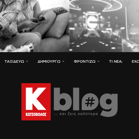
ΤΑΞΙΔΕΎΩ
ΔΗΜΙΟΥΡΓΏ
ΦΡΟΝΤΊΖΩ
ΤΙ ΝΈΑ;
ΈΧΩ