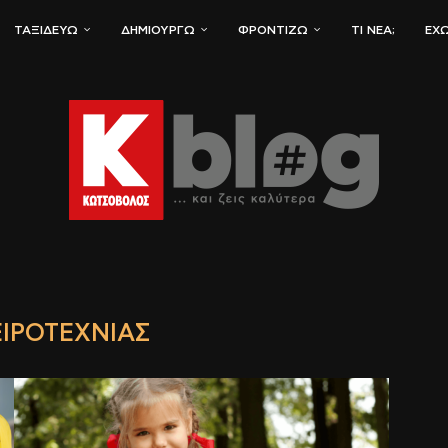
ΤΑΞΙΔΕΎΩ
ΔΗΜΙΟΥΡΓΏ
ΦΡΟΝΤΊΖΩ
ΤΙ ΝΈΑ;
ΈΧΩ
ΕΙΡΟΤΕΧΝΊΑΣ