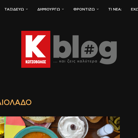
ΤΑΞΙΔΕΎΩ
ΔΗΜΙΟΥΡΓΏ
ΦΡΟΝΤΊΖΩ
ΤΙ ΝΈΑ;
ΈΧΩ
ΑΙΌΛΑΔΟ