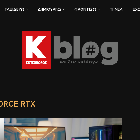
ΤΑΞΙΔΕΎΩ
ΔΗΜΙΟΥΡΓΏ
ΦΡΟΝΤΊΖΩ
ΤΙ ΝΈΑ;
ΈΧΩ
ORCE RTX