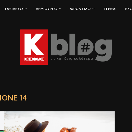
ΤΑΞΙΔΕΎΩ
ΔΗΜΙΟΥΡΓΏ
ΦΡΟΝΤΊΖΩ
ΤΙ ΝΈΑ;
ΈΧΩ
HONE 14