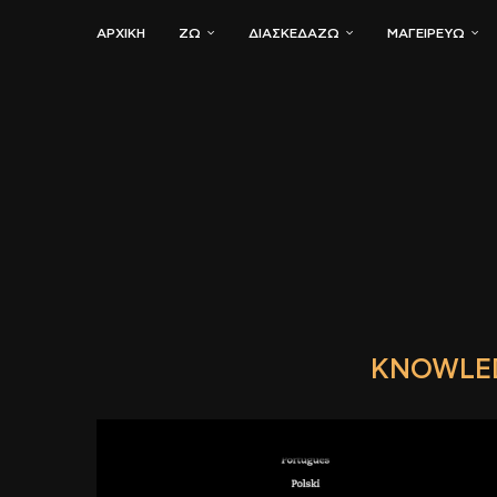
ΑΡΧΙΚΗ
ΖΏ
ΔΙΑΣΚΕΔΆΖΩ
ΜΑΓΕΙΡΕΎΩ
KNOWLED