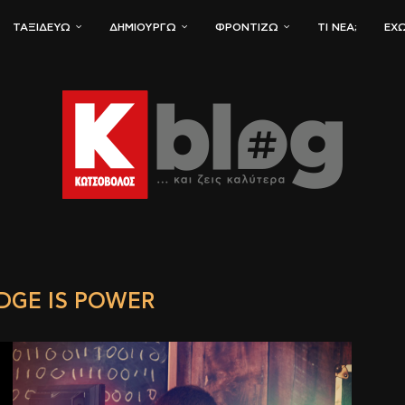
ΤΑΞΙΔΕΎΩ
ΔΗΜΙΟΥΡΓΏ
ΦΡΟΝΤΊΖΩ
ΤΙ ΝΈΑ;
ΈΧΩ
GE IS POWER