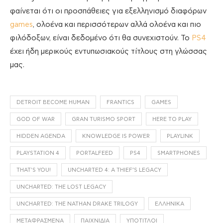
φαίνεται ότι οι προσπάθειες για εξελληνισμό διαφόρων
games
, ολοένα και περισσότερων αλλά ολοένα και πιο
φιλόδοξων, είναι δεδομένο ότι θα συνεχιστούν. Το
PS4
έχει ήδη μερικούς εντυπωσιακούς τίτλους στη γλώσσας
μας.
DETROIT BECOME HUMAN
FRANTICS
GAMES
GOD OF WAR
GRAN TURISMO SPORT
HERE TO PLAY
HIDDEN AGENDA
KNOWLEDGE IS POWER
PLAYLINK
PLAYSTATION 4
PORTALFEED
PS4
SMARTPHONES
THAT'S YOU!
UNCHARTED 4: A THIEF’S LEGACY
UNCHARTED: THE LOST LEGACY
UNCHARTED: THE NATHAN DRAKE TRILOGY
ΕΛΛΗΝΙΚΆ
ΜΕΤΑΦΡΑΣΜΈΝΑ
ΠΑΙΧΝΊΔΙΑ
ΥΠΌΤΙΤΛΟΙ