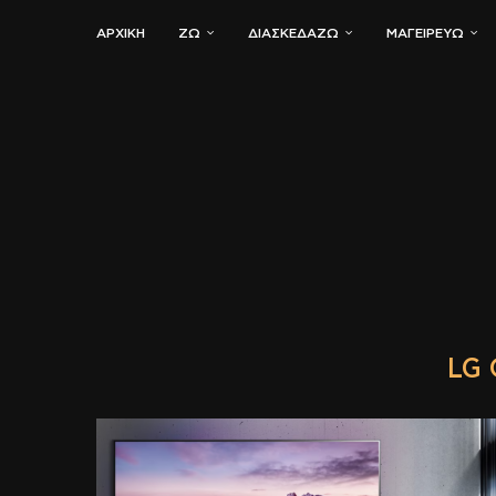
ΑΡΧΙΚΗ
ΖΏ
ΔΙΑΣΚΕΔΆΖΩ
ΜΑΓΕΙΡΕΎΩ
LG 