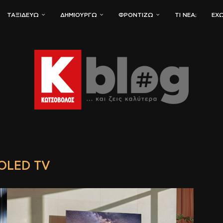
ΤΑΞΙΔΕΎΩ
ΔΗΜΙΟΥΡΓΏ
ΦΡΟΝΤΊΖΩ
ΤΙ ΝΈΑ;
ΈΧΩ
OLED TV