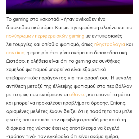
To gaming στο «σκοτάδι» ήταν ανέκαθεν ένα
διασκεδαστικό χόμπι. Και με την εμφάνιση ολοένα και πιο
πολύχρωμων περιφερειακών gaming
με εντυπωσιακές
λειτουργίες και οπίσθιο φωτισμό, όπως
πληκτρολόγια
και
ποντίκια
, η εμπειρία έχει γίνει ακόμα πιο διασκεδαστική.
Ωστόσο, η αλήθεια είναι ότι το gaming σε συνθήκες
χαμηλού φωτισμού μπορεί να είναι εξαιρετικά
επιβαρυντικός παράγοντας για την όρασή σου. Η μεγάλη
αντίθεση μεταξύ της έλλειψης φωτισμού στο περιβάλλον
με το φως που εκπέμπουν οι
οθόνες
, καταπονεί τα μάτια
και μπορεί να προκαλέσει προβλήματα όρασης. Επίσης,
ορισμένες μελέτες έχουν δείξει ότι η ποσότητα του μπλε
φωτός που «χτυπά» τον αμφιβληστροειδή μας κατά τη
διάρκεια της νύχτας έχει ως αποτέλεσμα να ξεγελά
-τρόπον τινά- τον εγκέφαλο ότι είναι ακόμα ημέρα,