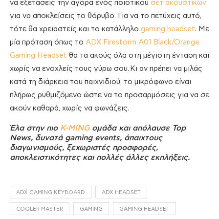
να εξετάσεις την αγορά ενός ποιοτικού
σετ ακουστικών
για να αποκλείσεις το θόρυβο. Για να το πετύχεις αυτό,
τότε θα χρειαστείς και το κατάλληλο
gaming headset
. Με
μία πρόταση όπως το
ADX Firestorm A01 Black/Orange
Gaming Headset
θα τα ακούς όλα στη μέγιστη ένταση και
χωρίς να ενοχλείς τους γύρω σου. Κι αν πρέπει να μιλάς
κατά τη διάρκεια του παιχνιδιού, το μικρόφωνο είναι
πλήρως ρυθμιζόμενο ώστε να το προσαρμόσεις για να σε
ακούν καθαρά, χωρίς να φωνάζεις.
Έλα στην πιο
K-MING
ομάδα και απόλαυσε Top
News, δυνατά gaming events, άπαιχτους
διαγωνισμούς, ξεχωριστές προσφορές,
αποκλειστικότητες και πολλές άλλες εκπλήξεις.
ADX GAMING KEYBOARD
ADX HEADSET
COOLER MASTER
GAMING
GAMING HEADSET