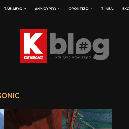
ΤΑΞΙΔΕΎΩ
ΔΗΜΙΟΥΡΓΏ
ΦΡΟΝΤΊΖΩ
ΤΙ ΝΈΑ;
ΈΧΩ
SONIC