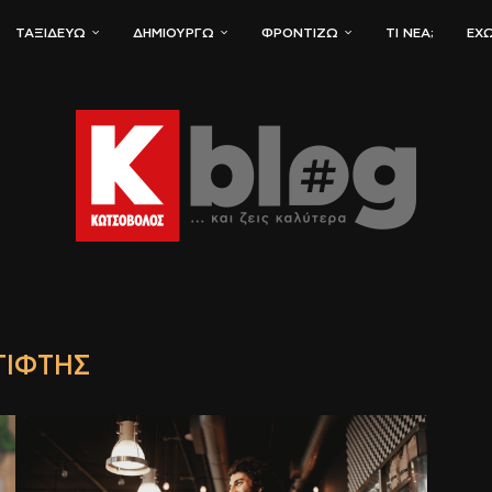
ΤΑΞΙΔΕΎΩ
ΔΗΜΙΟΥΡΓΏ
ΦΡΟΝΤΊΖΩ
ΤΙ ΝΈΑ;
ΈΧΩ
ΤΊΦΤΗΣ