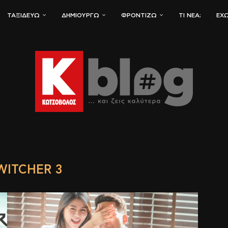
ΤΑΞΙΔΕΎΩ
ΔΗΜΙΟΥΡΓΏ
ΦΡΟΝΤΊΖΩ
ΤΙ ΝΈΑ;
ΈΧΩ
WITCHER 3