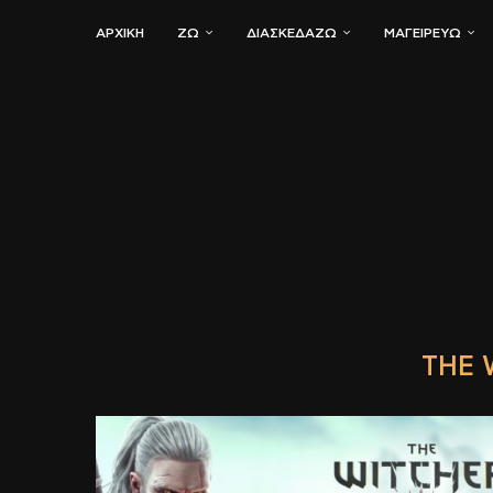
ΑΡΧΙΚΗ
ΖΏ
ΔΙΑΣΚΕΔΆΖΩ
ΜΑΓΕΙΡΕΎΩ
THE 