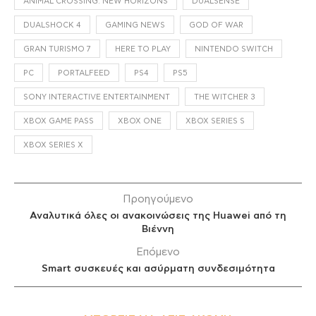
ANIMAL CROSSING: NEW HORIZONS
DUALSENSE
DUALSHOCK 4
GAMING NEWS
GOD OF WAR
GRAN TURISMO 7
HERE TO PLAY
NINTENDO SWITCH
PC
PORTALFEED
PS4
PS5
SONY INTERACTIVE ENTERTAINMENT
THE WITCHER 3
XBOX GAME PASS
XBOX ONE
XBOX SERIES S
XBOX SERIES X
Προηγούμενο
Αναλυτικά όλες οι ανακοινώσεις της Huawei από τη
Βιέννη
Επόμενο
Smart συσκευές και ασύρματη συνδεσιμότητα