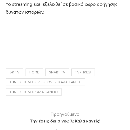
το streaming έχει εξελιχθεί σε βασικό χώρο αφήγησης
δυνατών ιστοριών.
8K TV
HOME
SMART TV
TVΡΉΚΕΣ!
ΤΗΝ ΈΧΕΙΣ ΔΕΙ SERIES LOVER; ΚΑΛΆ ΚΆΝΕΙΣ!
ΤΗΝ ΈΧΕΙΣ ΔΕΙ; ΚΑΛΆ ΚΆΝΕΙΣ!
Προηγούμενο
Την έχεις δει σινεφίλ; Καλά κανείς!