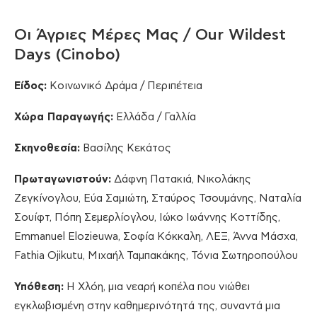
Οι Άγριες Μέρες Μας / Our Wildest
Days (Cinobo)
Είδος:
Κοινωνικό Δράμα / Περιπέτεια
Χώρα Παραγωγής:
Ελλάδα / Γαλλία
Σκηνοθεσία:
Βασίλης Κεκάτος
Πρωταγωνιστούν:
Δάφνη Πατακιά, Νικολάκης
Ζεγκίνογλου, Εύα Σαμιώτη, Σταύρος Τσουμάνης, Ναταλία
Σουίφτ, Πόπη Σεμερλίογλου, Ιώκο Ιωάννης Κοττίδης,
Emmanuel Elozieuwa, Σοφία Κόκκαλη, ΛΕΞ, Άννα Μάσχα,
Fathia Ojikutu, Μιχαήλ Ταμπακάκης, Τόνια Σωτηροπούλου
Υπόθεση:
Η Χλόη, μια νεαρή κοπέλα που νιώθει
εγκλωβισμένη στην καθημερινότητά της, συναντά μια