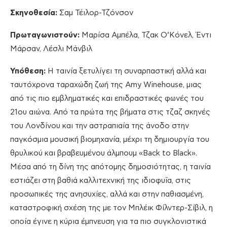
Σκηνοθεσία:
Σαμ Τέιλορ-Τζόνσον
Πρωταγωνιστούν:
Μαρίσα Αμπέλα, Τζακ Ο’Κόνελ, Έντι
Μάρσαν, Λέσλι Μάνβιλ
Υπόθεση:
Η ταινία ξετυλίγει τη συναρπαστική αλλά και
ταυτόχρονα ταραχώδη ζωή της Amy Winehouse, μιας
από τις πιο εμβληματικές και επιδραστικές φωνές του
21ου αιώνα. Από τα πρώτα της βήματα στις τζαζ σκηνές
του Λονδίνου και την αστραπιαία της άνοδο στην
παγκόσμια μουσική βιομηχανία, μέχρι τη δημιουργία του
θρυλικού και βραβευμένου άλμπουμ «Back to Black».
Μέσα από τη δίνη της απότομης δημοσιότητας, η ταινία
εστιάζει στη βαθιά καλλιτεχνική της ιδιοφυΐα, στις
προσωπικές της ανησυχίες, αλλά και στην παθιασμένη,
καταστροφική σχέση της με τον Μπλέικ Φίλντερ-Σίβιλ, η
οποία έγινε η κύρια έμπνευση για τα πιο συγκλονιστικά