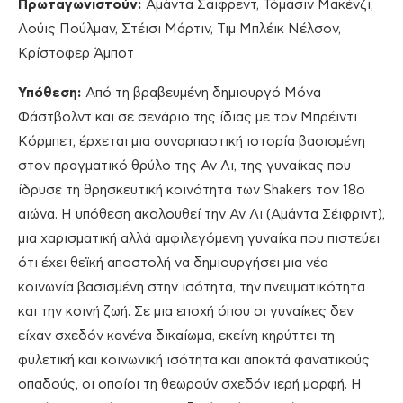
Πρωταγωνιστούν:
Αμάντα Σάιφρεντ, Τόμασιν Μακένζι,
Λούις Πούλμαν, Στέισι Μάρτιν, Τιμ Μπλέικ Νέλσον,
Κρίστοφερ Άμποτ
Υπόθεση:
Από τη βραβευμένη δημιουργό Μόνα
Φάστβολντ και σε σενάριο της ίδιας με τον Μπρέιντι
Κόρμπετ, έρχεται μια συναρπαστική ιστορία βασισμένη
στον πραγματικό θρύλο της Αν Λι, της γυναίκας που
ίδρυσε τη θρησκευτική κοινότητα των Shakers τον 18ο
αιώνα. Η υπόθεση ακολουθεί την Αν Λι (Αμάντα Σέιφριντ),
μια χαρισματική αλλά αμφιλεγόμενη γυναίκα που πιστεύει
ότι έχει θεϊκή αποστολή να δημιουργήσει μια νέα
κοινωνία βασισμένη στην ισότητα, την πνευματικότητα
και την κοινή ζωή. Σε μια εποχή όπου οι γυναίκες δεν
είχαν σχεδόν κανένα δικαίωμα, εκείνη κηρύττει τη
φυλετική και κοινωνική ισότητα και αποκτά φανατικούς
οπαδούς, οι οποίοι τη θεωρούν σχεδόν ιερή μορφή. Η