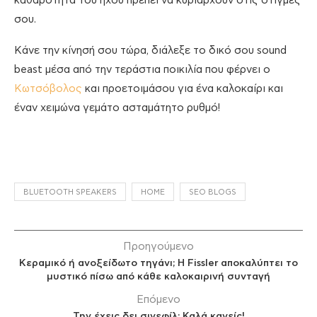
καθαρότητα του ήχου πρέπει να κυριαρχούν στις στιγμές
σου.
Κάνε την κίνησή σου τώρα, διάλεξε το δικό σου sound
beast μέσα από την τεράστια ποικιλία που φέρνει ο
Κωτσόβολος
και προετοιμάσου για ένα καλοκαίρι και
έναν χειμώνα γεμάτο ασταμάτητο ρυθμό!
BLUETOOTH SPEAKERS
HOME
SEO BLOGS
Προηγούμενο
Κεραμικό ή ανοξείδωτο τηγάνι; Η Fissler αποκαλύπτει το
μυστικό πίσω από κάθε καλοκαιρινή συνταγή
Επόμενο
Την έχεις δει σινεφίλ; Καλά κανείς!