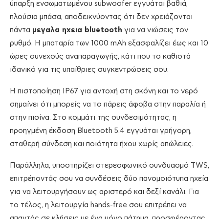
ύπαρξη ενσωματωμένου subwoofer εγγυάται βαθιά,
πλούσια μπάσα, αποδεικνύοντας ότι δεν χρειάζονται
πάντα
μεγαλα ηχεια bluetooth
για να νιώσεις τον
ρυθμό. Η μπαταρία των 1000 mAh εξασφαλίζει έως και 10
ώρες συνεχούς αναπαραγωγής, κάτι που το καθιστά
ιδανικό για τις υπαίθριες συγκεντρώσεις σου.
Η πιστοποίηση IP67 για αντοχή στη σκόνη και το νερό
σημαίνει ότι μπορείς να το πάρεις άφοβα στην παραλία ή
στην πισίνα. Στο κομμάτι της συνδεσιμότητας, η
προηγμένη έκδοση Bluetooth 5.4 εγγυάται γρήγορη,
σταθερή σύνδεση και ποιότητα ήχου χωρίς απώλειες.
Παράλληλα, υποστηρίζει στερεοφωνικό συνδυασμό TWS,
επιτρέποντάς σου να συνδέσεις δύο πανομοιότυπα ηχεία
για να λειτουργήσουν ως αριστερό και δεξί κανάλι. Για
το τέλος, η λειτουργία hands-free σου επιτρέπει να
απαντάς σε κλήσεις με ένα μόνο πάτημα, προσφέροντας