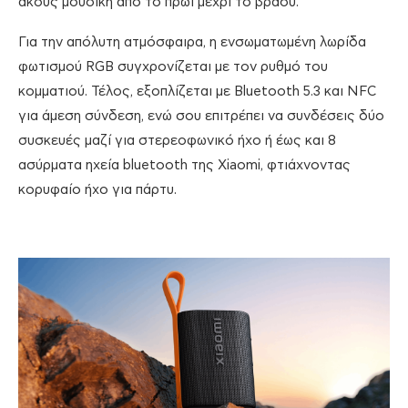
ακούς μουσική από το πρωί μέχρι το βράδυ.
Για την απόλυτη ατμόσφαιρα, η ενσωματωμένη λωρίδα
φωτισμού RGB συγχρονίζεται με τον ρυθμό του
κομματιού. Τέλος, εξοπλίζεται με Bluetooth 5.3 και NFC
για άμεση σύνδεση, ενώ σου επιτρέπει να συνδέσεις δύο
συσκευές μαζί για στερεοφωνικό ήχο ή έως και 8
ασύρματα ηχεία bluetooth της Xiaomi, φτιάχνοντας
κορυφαίο ήχο για πάρτυ.