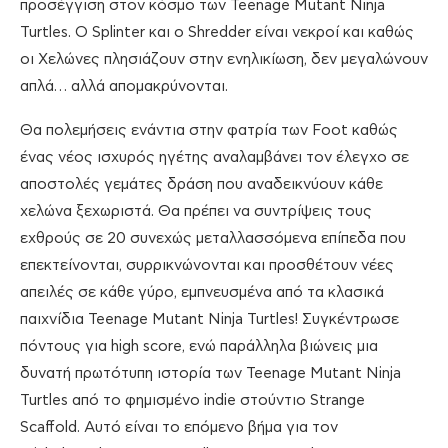
προσέγγιση στον κόσμο των Teenage Mutant Ninja
Turtles. Ο Splinter και ο Shredder είναι νεκροί και καθώς
οι Χελώνες πλησιάζουν στην ενηλικίωση, δεν μεγαλώνουν
απλά… αλλά απομακρύνονται.
Θα πολεμήσεις ενάντια στην φατρία των Foot καθώς
ένας νέος ισχυρός ηγέτης αναλαμβάνει τον έλεγχο σε
αποστολές γεμάτες δράση που αναδεικνύουν κάθε
χελώνα ξεχωριστά. Θα πρέπει να συντρίψεις τους
εχθρούς σε 20 συνεχώς μεταλλασσόμενα επίπεδα που
επεκτείνονται, συρρικνώνονται και προσθέτουν νέες
απειλές σε κάθε γύρο, εμπνευσμένα από τα κλασικά
παιχνίδια Teenage Mutant Ninja Turtles! Συγκέντρωσε
πόντους για high score, ενώ παράλληλα βιώνεις μια
δυνατή πρωτότυπη ιστορία των Teenage Mutant Ninja
Turtles από το φημισμένο indie στούντιο Strange
Scaffold. Αυτό είναι το επόμενο βήμα για τον