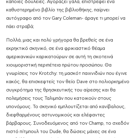
κάποιες δουλειές. Αγοράζει γάλα, επιστρέφει ένα
καθυστερημένο βιβλίο της βιβλιοθήκης, παίρνει
αυτόγραφο από τον Gary Coleman- άραγε τι μπορεί να
πάει στραβά;
Πολλά, μιας και πολύ γρήγορα θα βρεθείς σε ένα
εκρηκτικό σκηνικό, σε ένα φρικιαστικό θέαμα
αμερικανικών καρικατούρων σε αυτή τη σκοτεινά
χιουμοριστική περιπέτεια πρώτου προσώπου. Θα
γνωρίσεις τον Krotchy: τη μασκότ παιχνιδιών που έγινε
κακός, θα επισκεφτείς τον θείο Dave στο πολιορκημένο
συγκρότημα της θρησκευτικής του αίρεσης και θα
πολεμήσεις τους Ταλιμπάν που κατοικούν στους
υπονόμους. Το σκηνικό εμπλουτίζεται από κανίβαλους,
διεφθαρμένους αστυνομικούς και ελέφαντες
βάρβαρους. Συνοδευόμενος από τον Champ, το σχεδόν
πιστό πίτμπουλ του Dude, θα δώσεις μάχες σε ένα