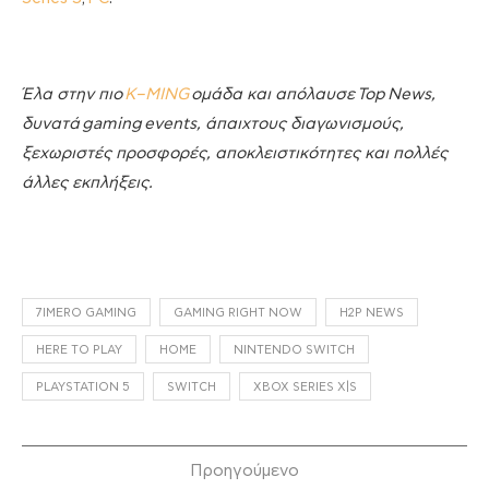
Έλα στην πιο
K
–
MING
ομάδα και απόλαυσε
Top
News
,
δυνατά
gaming
events
, άπαιχτους διαγωνισμούς,
ξεχωριστές προσφορές, αποκλειστικότητες και πολλές
άλλες εκπλήξεις.
7IMERO GAMING
GAMING RIGHT NOW
H2P NEWS
HERE TO PLAY
HOME
NINTENDO SWITCH
PLAYSTATION 5
SWITCH
XBOX SERIES X|S
Προηγούμενο