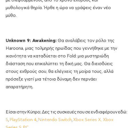
με διεφθαρμένους από το χρόνο εχθρούς και
μυθολογικά θηρία. Ήρθε η ώρα να γράψεις έναν νέο
μύθο.
Unknown 9: Awakening:
Θα αναλάβεις τον ρόλο της
Haroona, μιας τολμηρής ηρωίδας που γεννήθηκε με την
ικανότητα να καταδύεται στο Fold: μια μυστηριώδη
διάσταση που επικαλύπτει τη δική μας. Θα διεισδύεις
στους εχθρούς σου, θα ελέγχεις τη μοίρα τους, αλλά
πρόσεξε γιατί μια τέτοια δύναμη δεν περνάει
απαρατήρητη.
Είσαι στην Κύπρο; Δες τις συσκευές που σε ενδιαφέρουν εδώ:
5
,
PlayStation 4
,
Nintendo Switch
,
Xbox Series X, Xbox
Series S
,
PC
.